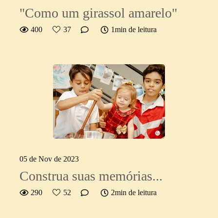
"Como um girassol amarelo"
400
37
1min de leitura
05 de Nov de 2023
Construa suas memórias...
290
52
2min de leitura