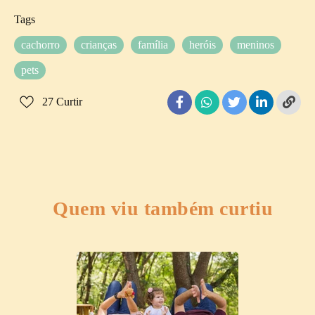
Tags
cachorro
crianças
família
heróis
meninos
pets
27
Curtir
Quem viu também curtiu